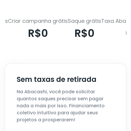
tis
Criar campanha grátis
Saque grátis
Taxa Abaca
R$0
R$0
Sem taxas de retirada
Na Abacashi, você pode solicitar
quantos saques precisar sem pagar
nada a mais por isso. Financiamento
coletivo intuitivo para ajudar seus
projetos a prosperarem!