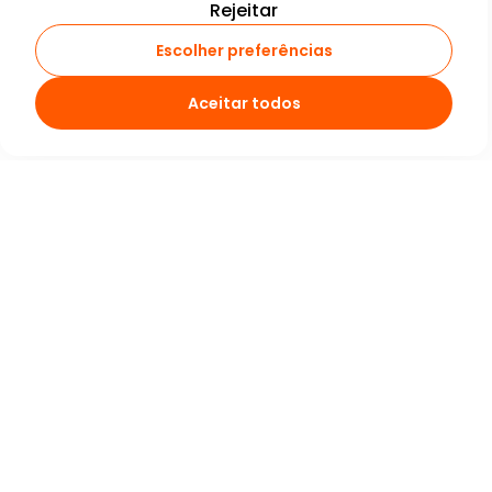
Rejeitar
Escolher preferências
Aceitar todos
A plataforma mais segura, com a menor taxa e o
saque mais rápido
Fale com a gente
contato@abacashi.com