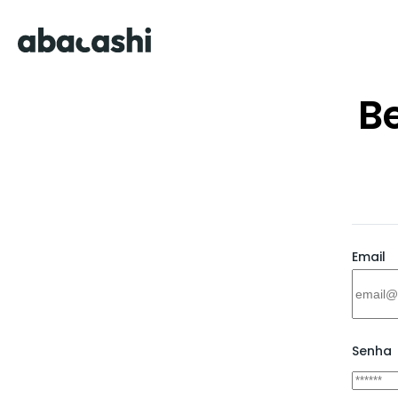
B
Email
Senha