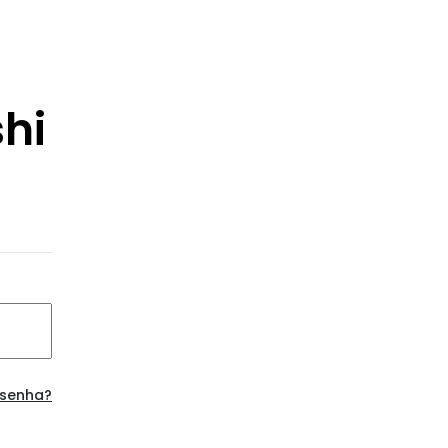
hi
 senha?