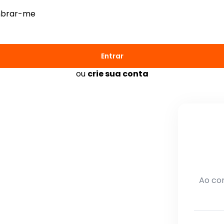
brar-me
Entrar
ou
crie sua conta
Ao con