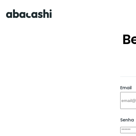
B
Email
Senha