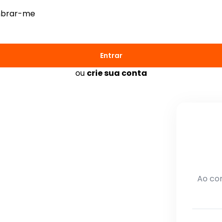
brar-me
Entrar
ou
crie sua conta
Ao con