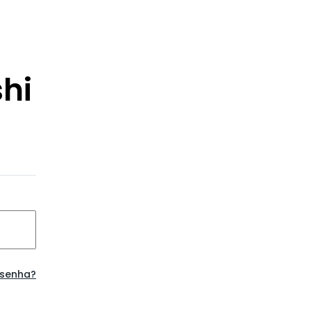
hi
 senha?