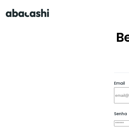
B
Email
Senha