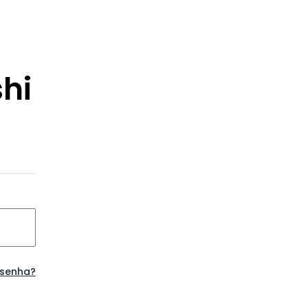
hi
 senha?